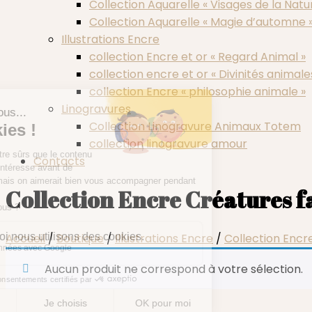
Collection Aquarelle « Visages de la Natu
Collection Aquarelle « Magie d’automne 
Illustrations Encre
collection Encre et or « Regard Animal »
collection encre et or « Divinités animale
collection Encre « philosophie animale »
Linogravures
Collection Linogravure Animaux Totem
collection linogravure amour
Contacts
Collection Encre Créatures f
Accueil
/
Boutique
/
Illustrations Encre
/
Collection Encr
Aucun produit ne correspond à votre sélection.