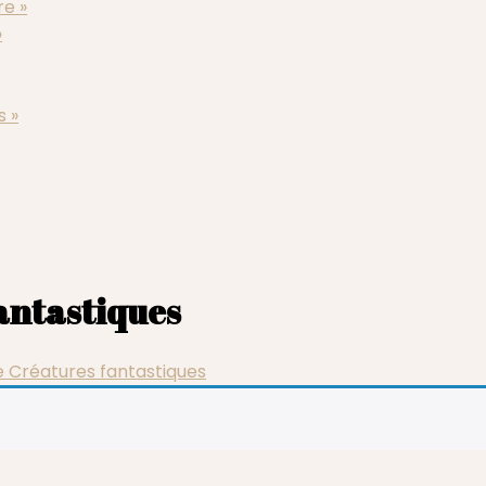
re »
»
s »
antastiques
e Créatures fantastiques