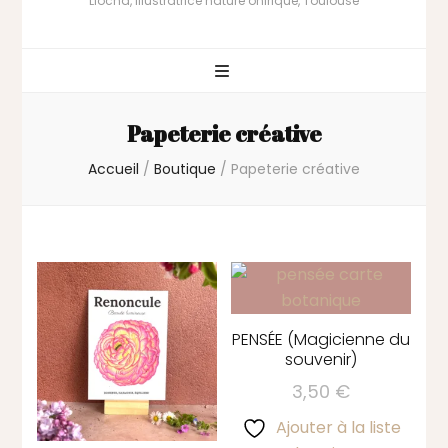
Liocha, illustratrice nature onirique, Toulouse
Papeterie créative
Accueil
/
Boutique
/
Papeterie créative
PENSÉE (Magicienne du
souvenir)
3,50
€
Ajouter à la liste