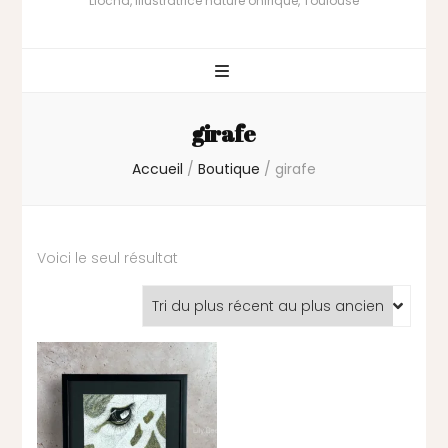
Liocha, illustratrice nature onirique, Toulouse
girafe
Accueil
/
Boutique
/
girafe
Voici le seul résultat