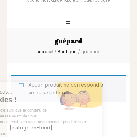
Liocha, illustratrice nature onirique, Toulouse
guépard
Accueil
/
Boutique
/
guépard
Aucun produit ne correspond à
votre sélection.
[instagram-feed]