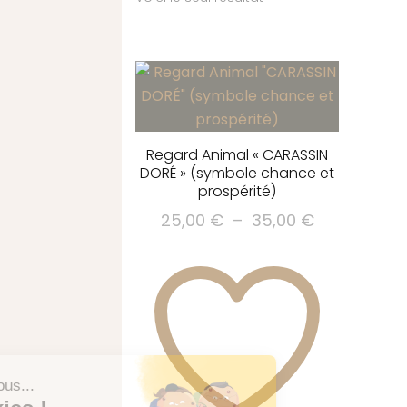
Regard Animal « CARASSIN
DORÉ » (symbole chance et
prospérité)
Plage
25,00
€
–
35,00
€
de
Ce
prix :
produit
25,00 €
a
à
plusieurs
35,00 €
variations.
Les
options