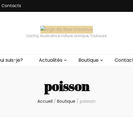
Contacts
Liocha, illustratrice nature onirique, Toulouse
ui suis-je?
Actualités
Boutique
Contac
poisson
Accueil
/
Boutique
/
poisson