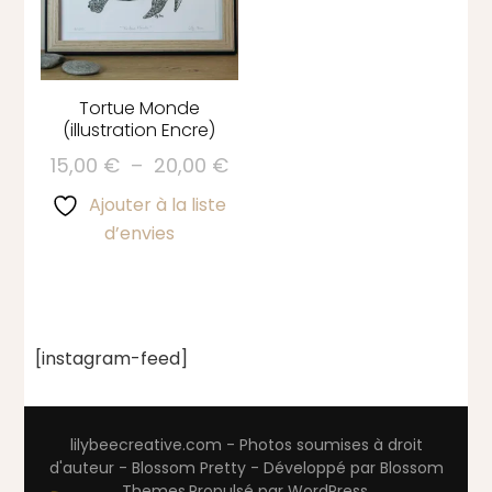
Tortue Monde
(illustration Encre)
Plage
15,00
€
–
20,00
€
de
Ce
Ajouter à la liste
prix :
produit
d’envies
15,00 €
a
à
plusieurs
20,00 €
variations.
Les
[instagram-feed]
options
peuvent
être
lilybeecreative.com - Photos soumises à droit
choisies
d'auteur -
Blossom Pretty - Développé par
Blossom
sur
Themes
.Propulsé par
WordPress
.