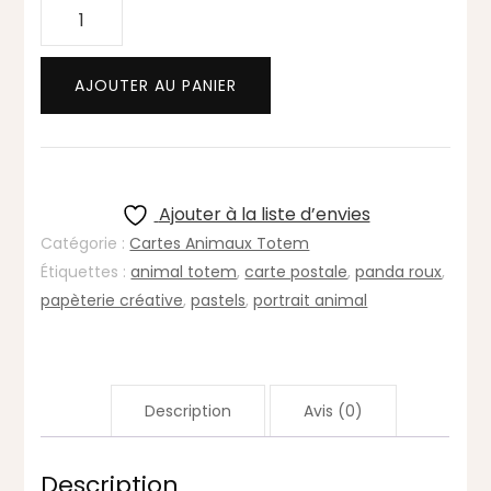
quantité
de
Carte
AJOUTER AU PANIER
animal
totem
PANDA
ROUX
:
Ajouter à la liste d’envies
douceur,
Catégorie :
Cartes Animaux Totem
autonomie,
Étiquettes :
animal totem
,
carte postale
,
panda roux
,
non
papèterie créative
,
pastels
,
portrait animal
conformisme
Description
Avis (0)
Description