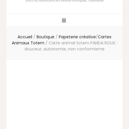
Liocha, illustratrice nature onirique, Toulouse
Accueil
/
Boutique
/
Papeterie créative
/
Cartes
Animaux Totem
/
Carte animal totem PANDA ROUX :
douceur, autonomie, non conformisme