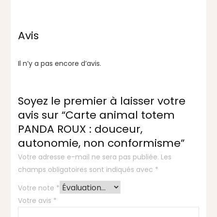
Avis
Il n’y a pas encore d’avis.
Soyez le premier à laisser votre
avis sur “Carte animal totem
PANDA ROUX : douceur,
autonomie, non conformisme”
Votre adresse e-mail ne sera pas publiée.
Les
champs obligatoires sont indiqués avec
*
Votre note
*
Votre avis
*