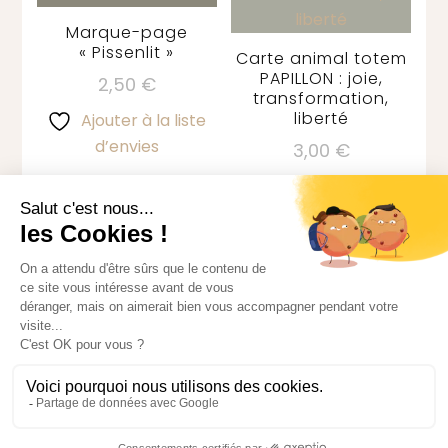
Marque-page
« Pissenlit »
Carte animal totem
PAPILLON : joie,
2,50
€
transformation,
liberté
Ajouter à la liste
d’envies
3,00
€
Ajouter à la liste
d’envies
[instagram-feed]
lilybeecreative.com - Photos soumises à droit
d'auteur -
Blossom Pretty - Développé par
Blossom
Themes
.Propulsé par
WordPress
.