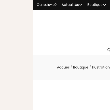
Qui suis-je?
Actualités
Boutique
Q
Accueil
/
Boutique
/
Illustratio