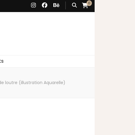
0
ts
e loutre (illustration Aquarelle)