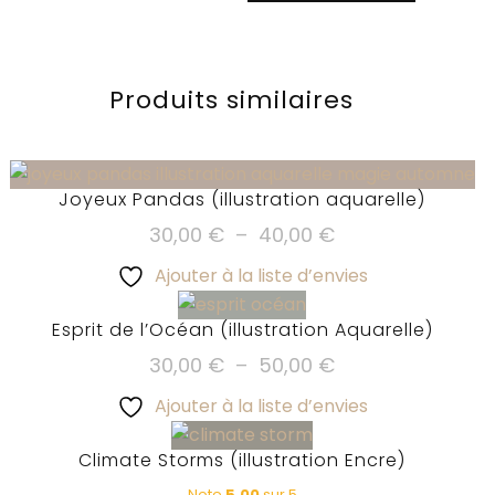
Produits similaires
Joyeux Pandas (illustration aquarelle)
Plage
Ce
30,00
€
–
40,00
€
produit
de
Ajouter à la liste d’envies
a
prix :
plusieurs
30,00 €
Esprit de l’Océan (illustration Aquarelle)
variations.
à
Plage
Ce
30,00
€
–
50,00
€
Les
40,00 €
produit
de
options
Ajouter à la liste d’envies
a
prix :
peuvent
plusieurs
30,00 €
Climate Storms (illustration Encre)
être
variations.
à
choisies
Note
5.00
sur 5