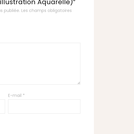
illustration Aquarelle)”
s publiée.
Les champs obligatoires
E-mail
*