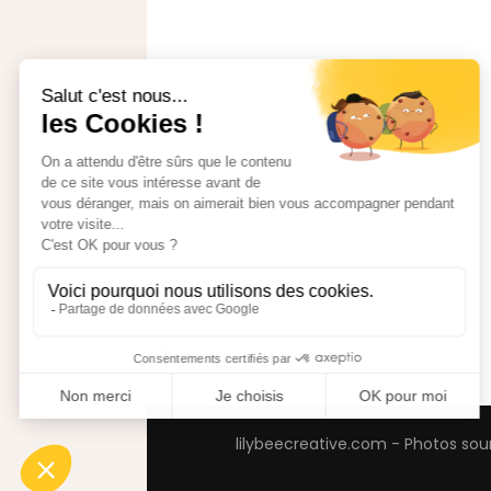
[instagram-feed]
lilybeecreative.com - Photos sou