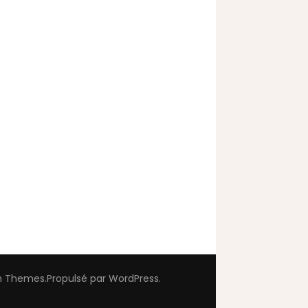
m Themes
.Propulsé par
WordPress
.