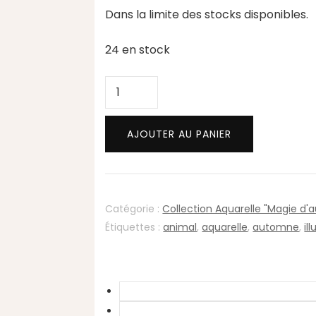
Dans la limite des stocks disponibles.
24 en stock
quantité
de
Clapotis
AJOUTER AU PANIER
de
loutre
(illustration
Aquarelle)
Catégorie :
Collection Aquarelle "Magie d
Étiquettes :
animal
,
aquarelle
,
automne
,
il