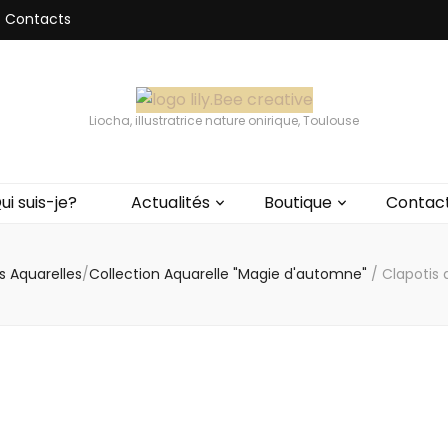
Contacts
Liocha, illustratrice nature onirique, Toulouse
ui suis-je?
Actualités
Boutique
Contac
ns Aquarelles
/
Collection Aquarelle "Magie d'automne"
/
Clapotis d