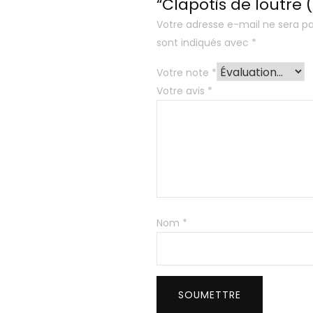
“Clapotis de loutre (
Votre adresse e-mail ne sera pa
sont indiqués avec
*
Votre note
*
Votre avis
*
Nom
*