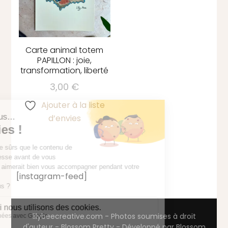
Carte animal totem
PAPILLON : joie,
transformation, liberté
3,00
€
Ajouter à la liste
d’envies
[instagram-feed]
lilybeecreative.com - Photos soumises à droit
d'auteur -
Blossom Pretty - Développé par
Blossom