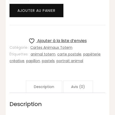
Carte
AJOUTER AU PANIER
animal
totem
PAPILLON
:
joie,
Ajouter à la liste d’envies
transformation,
Catégorie :
Cartes Animaux Totem
liberté
Étiquettes :
animal totem
,
carte postale
,
papèterie
créative
,
papillon
,
pastels
,
portrait animal
Description
Avis (0)
Description