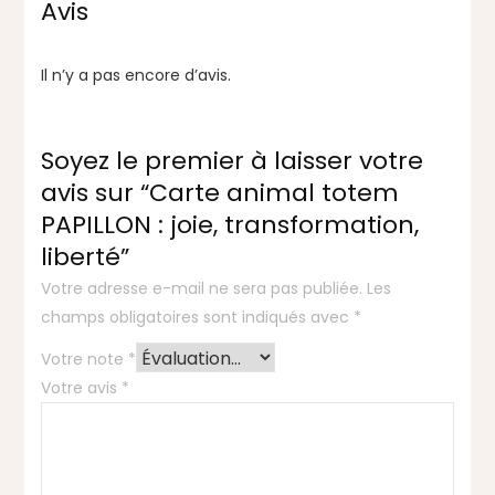
Avis
Il n’y a pas encore d’avis.
Soyez le premier à laisser votre
avis sur “Carte animal totem
PAPILLON : joie, transformation,
liberté”
Votre adresse e-mail ne sera pas publiée.
Les
champs obligatoires sont indiqués avec
*
Votre note
*
Votre avis
*