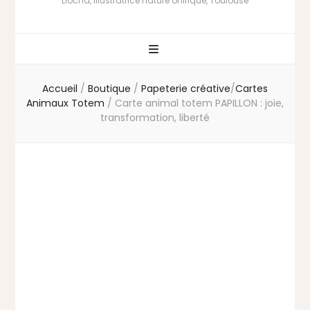
Liocha, illustratrice nature onirique, Toulouse
Accueil
/
Boutique
/
Papeterie créative
/
Cartes
Animaux Totem
/
Carte animal totem PAPILLON : joie,
transformation, liberté