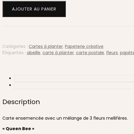
Carte
AJOUTER AU PANIER
à
planter
Abeilles
(Queen
Bee)
Catégories :
Cartes à planter
,
Papeterie créative
Étiquettes :
abeille
,
carte à planter
,
carte postale
,
fleurs
,
papète
Description
Carte ensemencée avec un mélange de 3 fleurs mellifères.
« Queen Bee »