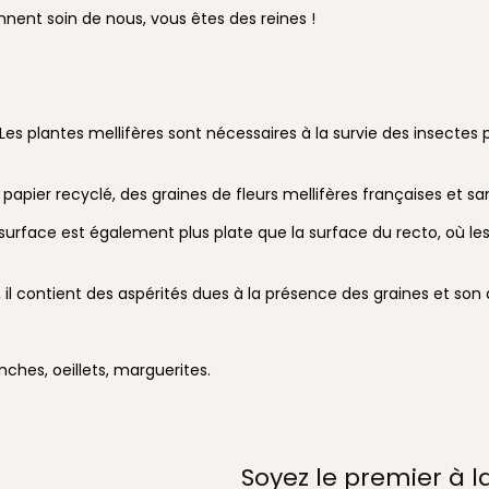
ennent soin de nous, vous êtes des reines !
s. Les plantes mellifères sont nécessaires à la survie des insecte
apier recyclé, des graines de fleurs mellifères françaises et s
La surface est également plus plate que la surface du recto, où le
il contient des aspérités dues à la présence des graines et son 
ches, oeillets, marguerites.
Soyez le premier à la