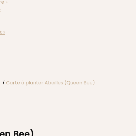
re »
»
s »
r
/
Carte à planter Abeilles (Queen Bee)
een Bee)