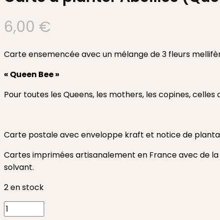
6,00
€
Carte ensemencée avec un mélange de 3 fleurs mellifère
« Queen Bee »
Pour toutes les Queens, les mothers, les copines, celles 
Carte postale avec enveloppe kraft et notice de planta
Cartes imprimées artisanalement en France avec de la p
solvant.
2 en stock
quantité
de