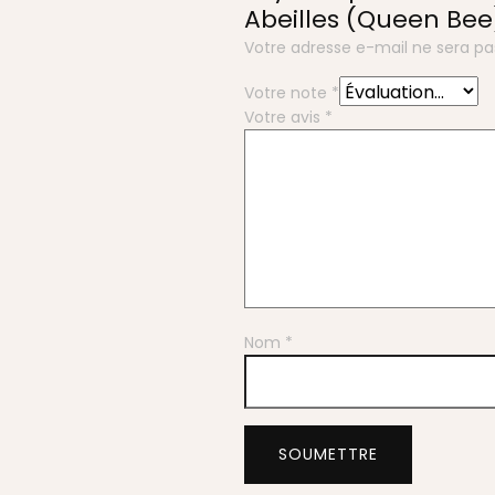
Abeilles (Queen Bee
Votre adresse e-mail ne sera pa
Votre note
*
Votre avis
*
Nom
*