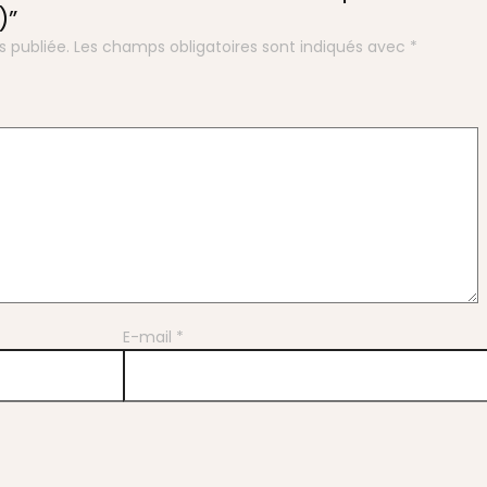
)”
s publiée.
Les champs obligatoires sont indiqués avec
*
E-mail
*