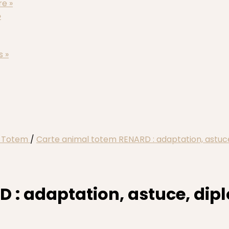
re »
»
s »
x Totem
/
Carte animal totem RENARD : adaptation, astuce
 : adaptation, astuce, dip