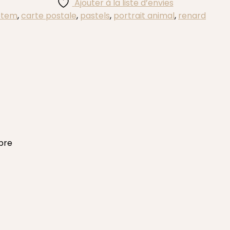
Ajouter à la liste d’envies
otem
,
carte postale
,
pastels
,
portrait animal
,
renard
bre