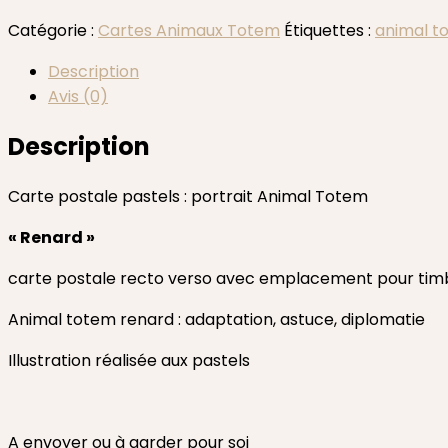
totem
Catégorie :
Cartes Animaux Totem
Étiquettes :
animal t
RENARD
:
Description
adaptation,
Avis (0)
astuce,
diplomatie
Description
Carte postale pastels : portrait Animal Totem
« Renard »
carte postale recto verso avec emplacement pour tim
Animal totem renard : adaptation, astuce, diplomatie
Illustration réalisée aux pastels
A envoyer ou à garder pour soi