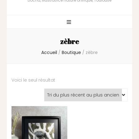
Liocha, illustratrice nature onirique, Toulouse
zèbre
Accueil
/
Boutique
/
zèbre
Voici le seul résultat